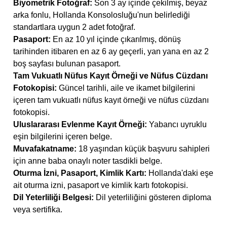
Biyometrik Fotoğraf:
Son 3 ay içinde çekilmiş, beyaz
arka fonlu, Hollanda Konsolosluğu'nun belirlediği
standartlara uygun 2 adet fotoğraf.
Pasaport:
En az 10 yıl içinde çıkarılmış, dönüş
tarihinden itibaren en az 6 ay geçerli, yan yana en az 2
boş sayfası bulunan pasaport.
Tam Vukuatlı Nüfus Kayıt Örneği ve Nüfus Cüzdanı
Fotokopisi:
Güncel tarihli, aile ve ikamet bilgilerini
içeren tam vukuatlı nüfus kayıt örneği ve nüfus cüzdanı
fotokopisi.
Uluslararası Evlenme Kayıt Örneği:
Yabancı uyruklu
eşin bilgilerini içeren belge.
Muvafakatname:
18 yaşından küçük başvuru sahipleri
için anne baba onaylı noter tasdikli belge.
Oturma İzni, Pasaport, Kimlik Kartı:
Hollanda'daki eşe
ait oturma izni, pasaport ve kimlik kartı fotokopisi.
Dil Yeterliliği Belgesi:
Dil yeterliliğini gösteren diploma
veya sertifika.