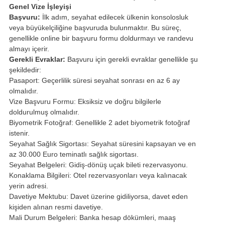
Genel Vize İşleyişi
Başvuru:
İlk adım, seyahat edilecek ülkenin konsolosluk
veya büyükelçiliğine başvuruda bulunmaktır. Bu süreç,
genellikle online bir başvuru formu doldurmayı ve randevu
almayı içerir.
Gerekli Evraklar:
Başvuru için gerekli evraklar genellikle şu
şekildedir:
Pasaport: Geçerlilik süresi seyahat sonrası en az 6 ay
olmalıdır.
Vize Başvuru Formu: Eksiksiz ve doğru bilgilerle
doldurulmuş olmalıdır.
Biyometrik Fotoğraf: Genellikle 2 adet biyometrik fotoğraf
istenir.
Seyahat Sağlık Sigortası: Seyahat süresini kapsayan ve en
az 30.000 Euro teminatlı sağlık sigortası.
Seyahat Belgeleri: Gidiş-dönüş uçak bileti rezervasyonu.
Konaklama Bilgileri: Otel rezervasyonları veya kalınacak
yerin adresi.
Davetiye Mektubu: Davet üzerine gidiliyorsa, davet eden
kişiden alınan resmi davetiye.
Mali Durum Belgeleri: Banka hesap dökümleri, maaş