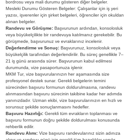
bordrosu veya mali durumu gösteren diğer belgeler.
Mesleki Durumu Gösteren Belgeler: Çalışanlar için iş yeri
yazısı, işverenler için şirket belgeleri, öğrenciler için okuldan
alınan belgeler.
Randevu ve Görüşme:
Başvurunun ardından, konsolosluk
veya büyükelçilikte bir randevuya katılmanız gerekebilir. Bu
görüşmede, başvurunuz ve evraklarınız incelenir.
Değerlendirme ve Sonuç:
Başvurunuz, konsolosluk veya
büyükelçilik tarafından değerlendirilir. Bu süreç genellikle 7–
21 iş günü arasında sürer. Başvurunun kabul edilmesi
durumunda, vize pasaportunuza işlenir.
MKM Tur, vize başvurularınızın her aşamasında size
profesyonel destek sunar. Gerekli belgelerin temini
sürecinden başvuru formunun doldurulmasına, randevu
alınmasından başvuru sürecinin takibine kadar her adımda
yanınızdadır. Uzman ekibi, vize başvurularınızın en hızlı ve
sorunsuz şekilde sonuçlanmasını hedefler.
Başvuru Hazırlığı:
Gerekli tüm evrakların toplanması ve
başvuru formunun doğru şekilde doldurulması konusunda
rehberlik edilir.
Randevu Alımı:
Vize başvuru randevularınız sizin adınıza
alınır ve randevu günü için gerekli tüm hazırlıklar yapılır.